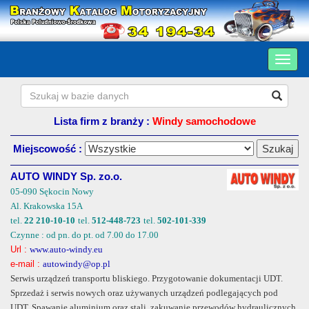
Lista firm z branży :
Windy samochodowe
Miejscowość :
AUTO WINDY Sp. zo.o.
05-090 Sękocin Nowy
Al. Krakowska 15A
tel.
22 210-10-10
tel.
512-448-723
tel.
502-101-339
Czynne : od pn. do pt. od 7.00 do 17.00
Url :
www.auto-windy.eu
e-mail :
autowindy@op.pl
Serwis urządzeń transportu bliskiego. Przygotowanie dokumentacji UDT.
Sprzedaż i serwis nowych oraz używanych urządzeń podlegających pod
UDT. Spawanie aluminium oraz stali, zakuwanie przewodów hydraulicznych