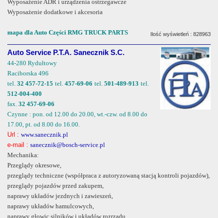
Wyposażenie ADR i urządzenia ostrzegawcze
Wyposażenie dodatkowe i akcesoria
mapa dla Auto Części RMG TRUCK PARTS
Ilość wyświetleń : 828963
Auto Service P.T.A. Sanecznik S.C.
44-280 Rydułtowy
Raciborska 496
tel.
32 457-72-15
tel.
457-69-06
tel.
501-489-913
tel.
512-004-400
fax.
32 457-69-06
Czynne : pon. od 12.00 do 20.00, wt.-czw. od 8.00 do
17.00, pt. od 8.00 do 16.00.
Url :
www.sanecznik.pl
e-mail :
sanecznik@bosch-service.pl
Mechanika:
Przeglądy okresowe,
przeglądy techniczne (współpraca z autoryzowaną stacją kontroli pojazdów),
przeglądy pojazdów przed zakupem,
naprawy układów jezdnych i zawieszeń,
naprawy układów hamulcowych,
naprawy głowic silników i układów rozrządu,