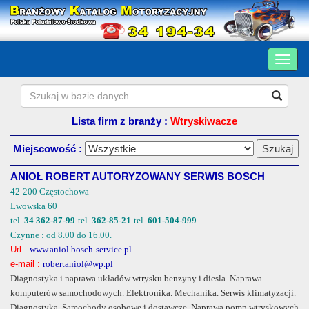
Lista firm z branży :
Wtryskiwacze
Miejscowość :
ANIOŁ ROBERT AUTORYZOWANY SERWIS BOSCH
42-200 Częstochowa
Lwowska 60
tel.
34 362-87-99
tel.
362-85-21
tel.
601-504-999
Czynne : od 8.00 do 16.00.
Url :
www.aniol.bosch-service.pl
e-mail :
robertaniol@wp.pl
Diagnostyka i naprawa układów wtrysku benzyny i diesla. Naprawa
komputerów samochodowych. Elektronika. Mechanika. Serwis klimatyzacji.
Diagnostyka. Samochody osobowe i dostawcze. Naprawa pomp wtryskowych