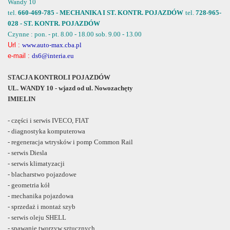
Wandy 10
tel.
660-469-785 - MECHANIKA I ST. KONTR. POJAZDÓW
tel.
728-965-
028 - ST. KONTR. POJAZDÓW
Czynne : pon. - pt. 8.00 - 18.00 sob. 9.00 - 13.00
Url :
www.auto-max.cba.pl
e-mail :
ds6@interia.eu
STACJA KONTROLI POJAZDÓW
UL. WANDY 10 - wjazd od ul. Nowozachęty
IMIELIN
- części i serwis IVECO, FIAT
- diagnostyka komputerowa
- regeneracja wtrysków i pomp Common Rail
- serwis Diesla
- serwis klimatyzacji
- blacharstwo pojazdowe
- geometria kół
- mechanika pojazdowa
- sprzedaż i montaż szyb
- serwis oleju SHELL
- spawanie tworzyw sztucznych