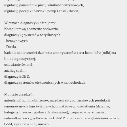
regulację parametrów pracy silników benzynowych,
regulację początku wtrysku pomp Diesla (Bosch).
W ramach diagnostyki oferujemy:
Komputerową geometrię podwozia,
diagnostykę systemów wtryskowych:
- benzynowych,
- Diesla.
badanie skuteczności działania amortyzatorów i test hamulców (rolki) na
linii diagnostycznej,
ustawianie świateł,
analizę spalin,
diagnozę EOBD,
diagnozę systemów elektronicznych w samochodach.
Montaże urządzeń:
autoalarmów, immobiliserów, urządzeń antyporwaniowych produkcji
renomowanych firm światowych, dodatkowego oświetlenia (dzienne,
halogeny przeciwmgielne i dalekosiężne), czujników parkowania,
radioodtwarzaczy, odtwarzaczy CD/MP3 oraz systemów głośnomówiących
GSM, systemów GPS, innych.