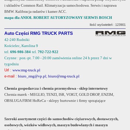
i układów Common Rail. Klimatyzacja samochodowa. Serwis i naprawa
BMW. Kalibracja radarów i kamer ACC.
mapa dla ANIOŁ ROBERT AUTORYZOWANY SERWIS BOSCH
Ilość wyświetleń : 123901
Auto Części RMG TRUCK PARTS
42-240 Rudniki
Kościelec, Karolina 9
tel.
696-986-384
tel.
792-722-922
Czynne : pon.-pt. 7.00 - 20.00 zamówienia online 24 h przez 7 dni w
tygodniu
Url :
www.rmg-truck.pl
e-mail :
biuro_rmg@vp.pl; biuro@rmg-truck.pl
Chemia gospodarcza i chemia przemysłowa - sklep internetowy
Chemia marek - MEGLIO, TENZI, ISR, VOIGT, GOLD DROP, ENZIM,
OBSŁUGA FIRM HoReCa - sklepy hurtownie i firmy sprzątające
Szeroki asortyment części do samochodów ciężarowych, dostawczych,
osobowych, wózków widłowych, maszyn budowlanych i maszyn