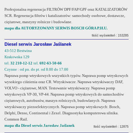
Profesjonalna regeneracja FILTRÓW DPF/FAP/GPF oraz KATALIZATORÓW
SCR. Regeneracja filtrów i katalizatorów: samochody osobowe, dostawcze,
ciężarowe, maszyny rolnicze i budowlane.
mapa dla AUTORYZOWANY SERWIS BOSCH GÓRA P.H.U.
Ilość wyświetleń : 153285
Diesel serwis Jarosław Jaślanek
43-512 Bestwina
Krakowska 129
tel.
32 210-12-12
tel.
692-63-50-66
Czynne : od pn. do pt. od 8.00 do 17.00
Naprawa pomp wtryskowych wszystkich typów. Naprawa pomp wtryskowych
wysokiego ciśnienia oraz CR. Wtryskiwacze. Naprawa wtryskiwaczy DAF,
VOLVO - ciężarowe, MAN. Testowanie wtryskiwaczy. Naprawa pomp
wtryskowych VP-30, VP-44. Naprawa pomp wtryskowych do samochodów
ciężarowych, autobusów, maszyn rolniczych, budowlanych. Naprawa
wtryskiwaczy piezoelektrycznych. Naprawa pomp wtryskowych: Bosch,
Delphi, Denso, Continental i Zexel. Diagnostyka komputerowa silnika.
Common Rail.
mapa dla Diesel serwis Jarosław Jaślanek
Ilość wyświetleń : 12875