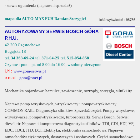
- serwis ogumienia (naprawa i sprzedaż)
mapa dla AUTO-MAX FUH Damian Szczygieł
Ilość wyświetleń : 98756
AUTORYZOWANY SERWIS BOSCH GÓRA
P.H.U.
42-200 Częstochowa
Bugajska 18
tel.
34 363-69-24
tel.
371-04-25
tel.
515-054-858
Czynne : pon. - pt. od 8.00 do 16.00, w soboty nieczynne
Url :
www.gora-serwis.pl
e-mail :
gora@onet.pl
Mechanika pojazdowa: hamulce, zawieszenie, rozrządy, sprzęgła, silniki itp.
Naprawa pomp wtryskowych, wtryskiwaczy i pompowtryskiwaczy.
COMMON RAIL. Diagnostyka silników. Sprzedaż części. Pompy wtryskowe,
wtryskiwacze, pompowtryskiwacze, turbosprężarki. Serwis Bosch. Serwis:
diesel, tir. Naprawa i komputerowa diagnostyka silników: TDI, CDI, HDI, VP,
EDC, TDCI, JTD, DCI. Elektryka, elektronika samochodowa. Naprawa
samochodów ciężarowych, dostawczych i osobowych. Części samochodowe.